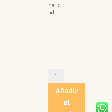
nalid
ad.
Alma
Francisco
cantidad
Añadir
al