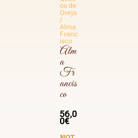
os de
Oveja
/
Alma
Franc
isco
Alm
a
Fr
ancis
co
56,0
0
€
NOT