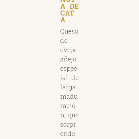
A DE
CAT
A
Queso
de
oveja
añejo
espec
ial de
larga
madu
ració
n, que
sorpr
ende