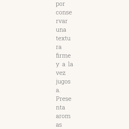
por
conse
rvar
una
textu
ra
firme
y a la
vez
jugos
a.
Prese
nta
arom
as