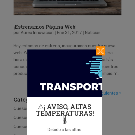
¡Estrenamos Página Web!
por
Aurea Innovacion
|
Ene 31, 2017
|
Noticias
Hoy estamos de estreno, inauguramos nuestra nueva
web. Ya llevábamos varios años con la anterior, y era
hora de actualizarnos. En nuestro nuevo site podrás
conocer nuestra filosofía de empresa y todos nuestros
productos de un modo más intuitivo, sencillo y limpio. Y...
Entradas siguientes »
Categorías del producto
⚠️¡ AVISO, ALTAS
Quesos de Cabra
TEMPERATURAS!
Quesos de Oveja
🌡️
Quesos de Mezcla
Debido a las altas