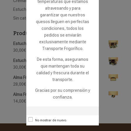
Cremas de Queso
temperaturas que estamos
atravesando y para
Estuches Regalo
garantizar que nuestros
Sin categoría
quesos lleguen en perfectas
condiciones, todos los
Productos
pedidos se enviarán
exclusivamente mediante
Estuche "Quesos de Oveja Francisco"
Transporte Frigorífico.
30,00
€
De esta forma, aseguramos
Estuche "Quesos de Cabra Francisco"
que mantengan toda su
30,00
€
calidad y frescura durante el
Alma Francisco Mitad
transporte.
28,00
€
Gracias por su comprensión y
Alma Francisco Cuarto
confianza.
14,00
€
No mostrar de nuevo.