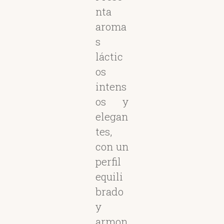
nta
aroma
s
láctic
os
intens
os y
elegan
tes,
con un
perfil
equili
brado
y
armon