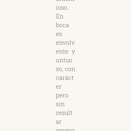
ioso.
En
boca
es
envolv
ente y
untuo
so, con
caráct
er
pero
sin
result
ar
amarg