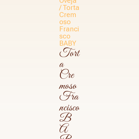
Oveja
/ Torta
Crem
oso
Franci
sco
BABY
Tort
a
Cre
moso
Fra
ncisco
B
A