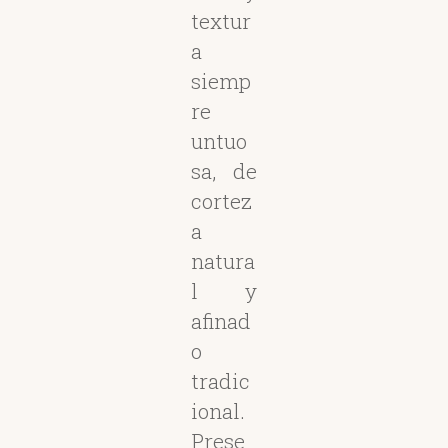
textur
a
siemp
re
untuo
sa, de
cortez
a
natura
l y
afinad
o
tradic
ional.
Prese