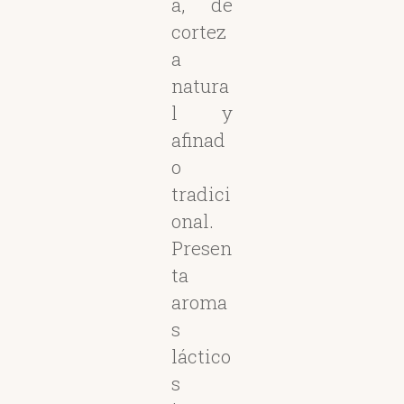
a, de
cortez
a
natura
l y
afinad
o
tradici
onal.
Presen
ta
aroma
s
láctico
s