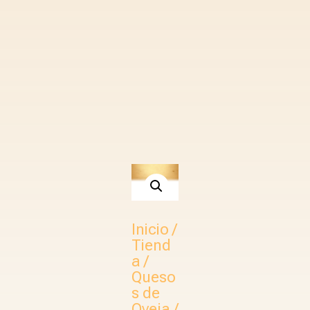
Inicio
/
Tiend
a
/
Queso
s de
Oveja
/